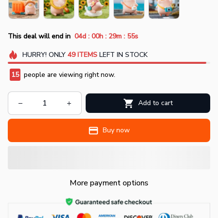
:
:
:
This deal will end in
04d
00h
29m
54s
HURRY!
ONLY
49
ITEMS
LEFT IN STOCK
16
people are viewing right now.
Add to cart
Buy now
More payment options